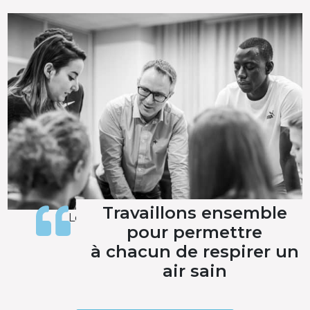
Travaillons ensemble
Les experts de la qualité de l’air
pour permettre
à chacun de respirer un
air sain