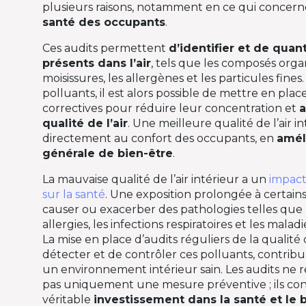
plusieurs raisons, notamment en ce qui concern
santé des occupants
.
Ces audits permettent
d’identifier et de quant
présents dans l’air
, tels que les composés organ
moisissures, les allergènes et les particules fines
polluants, il est alors possible de mettre en pla
correctives pour réduire leur concentration et
a
qualité de l’air
. Une meilleure qualité de l’air i
directement au confort des occupants, en
amél
générale de bien-être
.
La mauvaise qualité de l’air intérieur a un
impact
sur la santé
. Une exposition prolongée à certain
causer ou exacerber des pathologies telles que l
allergies, les infections respiratoires et les malad
La mise en place d’audits réguliers de la qualité 
détecter et de contrôler ces polluants, contribu
un environnement intérieur sain. Les audits ne
pas uniquement une mesure préventive ; ils co
véritable
investissement dans la santé et le 