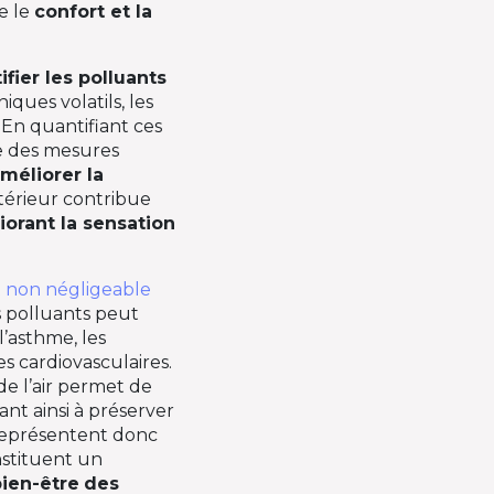
e le
confort et la
ifier les polluants
iques volatils, les
. En quantifiant ces
ce des mesures
méliorer la
ntérieur contribue
iorant la sensation
 non négligeable
s polluants peut
’asthme, les
ies cardiovasculaires.
de l’air permet de
ant ainsi à préserver
 représentent donc
nstituent un
bien-être
des