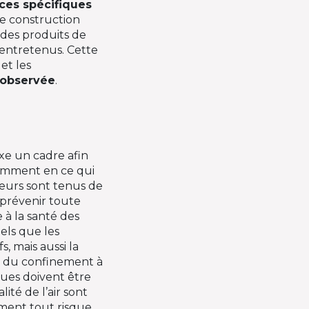
rces spécifiques
de construction
 des produits de
entretenus. Cette
et les
 observée
.
xe un cadre afin
tamment en ce qui
yeurs sont tenus de
r prévenir toute
 à la santé des
tels que les
s, mais aussi la
e du confinement à
ques doivent être
ité de l’air sont
ement tout risque