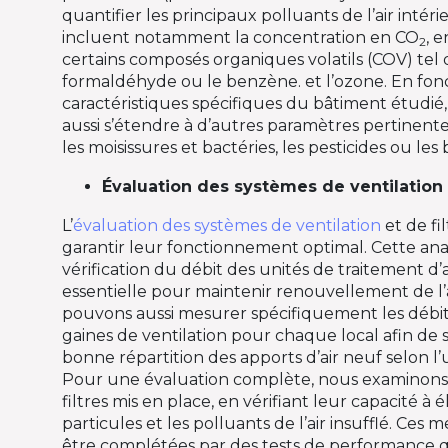
quantifier les principaux polluants de l’air inté
incluent notamment la concentration en CO
, e
2
certains composés organiques volatils (COV) tel 
formaldéhyde ou le benzène. et l’ozone. En fon
caractéristiques spécifiques du bâtiment étudié
aussi s’étendre à d’autres paramètres pertinente
les moisissures et bactéries, les pesticides ou les 
Évaluation des systèmes de ventilation 
L’
évaluation des systèmes de ventilation
et de fil
garantir leur fonctionnement optimal. Cette an
vérification du débit des unités de traitement d’ai
essentielle pour maintenir renouvellement de l
pouvons aussi mesurer spécifiquement les débits
gaines de ventilation pour chaque local afin de s
bonne répartition des apports d’air neuf selon l’
Pour une évaluation complète, nous examinons au
filtres mis en place, en vérifiant leur capacité à é
particules et les polluants de l’air insufflé. Ces
être complétées par des tests de performance q