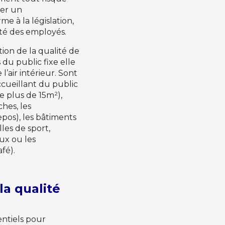
éer un
 à la législation,
ité des employés.
tion de la qualité de
 du public fixe elle
l’air intérieur. Sont
ccueillant du public
e plus de 15m²),
ches, les
pos), les bâtiments
lles de sport,
ux ou les
fé).
la qualité
sentiels pour