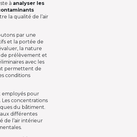
iste à
analyser les
 contaminants
re la qualité de l’air
butons par une
ifs et la portée de
évaluer, la nature
s de prélèvement et
liminaires avec les
ent permettent de
es conditions
t employés pour
. Les concentrations
giques du bâtiment.
aux différentes
 de l’air intérieur
ementales.