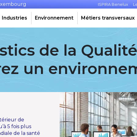
Luxembourg
ISPIRA Benelux
L
Industries
Environnement
Métiers transversaux
tics de la Qualité 
urez un environne
térieur de
’à 5 fois plus
diale de la santé