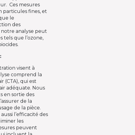
rieur. Ces mesures
n particules fines, et
que le
ction des
, notre analyse peut
s tels que l’ozone,
biocides.
:
tration visent à
alyse comprend la
r (CTA), qui est
’air adéquate. Nous
 en sortie des
’assurer de la
usage de la pièce.
ssi l’efficacité des
liminer les
 mesures peuvent
ui incluent la