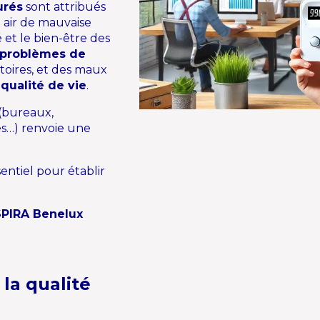
urés
sont attribués
n air de mauvaise
é et le bien-être des
problèmes de
atoires, et des maux
 qualité de vie
.
 (bureaux,
es…) renvoie une
entiel pour établir
ISPIRA Benelux
la qualité