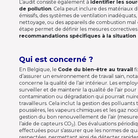
L’audit consiste également à
identifier les sou
de pollution
. Cela peut inclure des matériaux 
émissifs, des systèmes de ventilation inadéquats,
nettoyage, ou des appareils de combustion mal 
étape permet de définir les mesures correctives 
recommandations spécifiques à la situation
Qui est concerné ?
En Belgique, le
Code du bien-être au travail
fi
d’assurer un environnement de travail sain, no
concerne la qualité de l’air intérieur. Les emplo
surveiller et de maintenir la qualité de l’air pou
contamination ou dégradation qui pourrait nuire
travailleurs. Cela inclut la gestion des polluants 
poussières, les vapeurs chimiques et les gaz nocif
gestion du bon renouvellement de l’air (mesur
l’aide de capteurs CO
). Des évaluations périodi
2
effectuées pour s’assurer que les normes de qual
respectées, permettant ainsi de détecter rapid