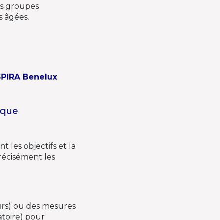
es groupes
s âgées.
ISPIRA Benelux
ique
t les objectifs et la
récisément les
urs) ou des mesures
atoire) pour