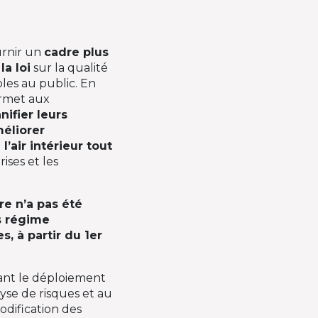
urnir un
cadre plus
a loi
sur la qualité
bles au public. En
ermet aux
nifier leurs
éliorer
’air intérieur tout
ises et les
re n’a pas été
s régime
s, à partir du 1er
dant le déploiement
lyse de risques et au
odification des