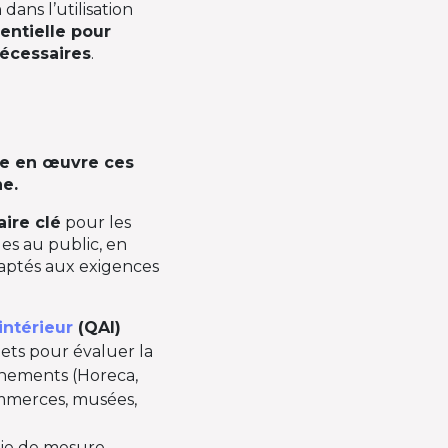
ans l’utilisation
entielle pour
nécessaires
.
re en œuvre ces
e.
aire clé
pour les
les au public, en
aptés aux exigences
 intérieur
(QAI)
ets pour évaluer la
onnements (Horeca,
commerces, musées,
égie de mesure