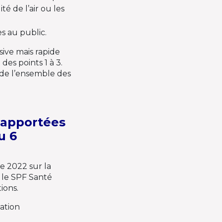
é de l’air ou les
s au public.
sive mais rapide
des points 1 à 3.
n de l’ensemble des
s apportées
u 6
e 2022 sur la
, le SPF Santé
ions.
cation