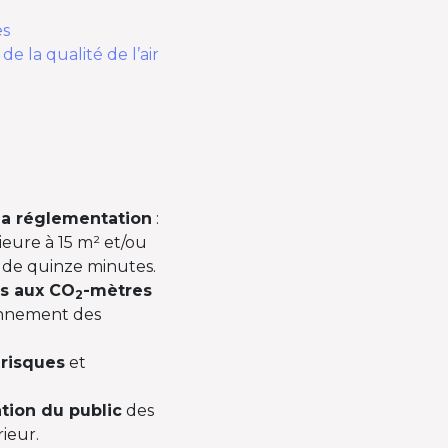
es
e la qualité de l’air
 la réglementation
:
ieure à 15 m² et/ou
 de quinze minutes.
es aux CO
-mètres
2
ionnement des
 risques
et
tion du public
des
rieur.