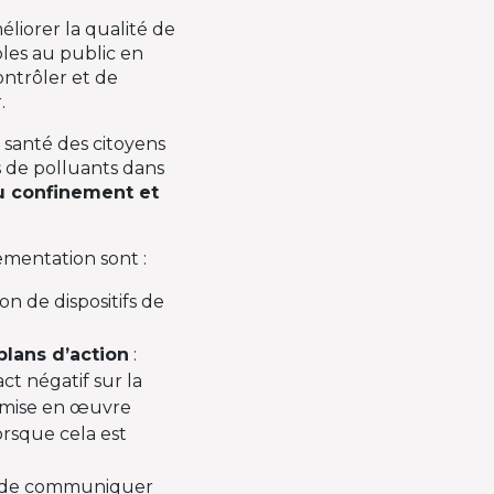
éliorer la qualité de
bles au public en
ontrôler et de
r.
a santé des citoyens
s de polluants dans
u confinement et
ementation sont :
ion de dispositifs de
plans d’action
:
ct négatif sur la
et mise en œuvre
lorsque cela est
n de communiquer